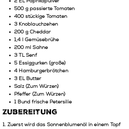
2 EL Paprikapulver
500 g passierte Tomaten
400 stückige Tomaten
3 Knoblauchzehen
200 g Cheddar
1,4 l Gemüsebrühe
200 ml Sahne
3 TL Senf
5 Essiggurken (große)
4 Hamburgerbrötchen
3 EL Butter
Salz (Zum Würzen)
Pfeffer (Zum Würzen)
1 Bund frische Petersilie
Zubereitung
1. Zuerst wird das Sonnenblumenöl in einem Topf