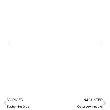
Ein Blick hinter die
Kulissen – So entsteht
Euer Flo-Moment 👨‍🍳🍔
VORIGER
NÄCHSTER
Kuchen im Glas
Ostergewinnspiel