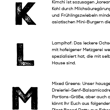
K
Kimchi
ist sozusagen „korean
Kohl durch Milchsäuregärung
und Frühlingszwiebeln minde
asiatischen Mini-Burgern di
L
Lamplhof
: Das leckere Och
mit hofeigener Metzgerei we
spezialisiert hat, die mit s
Hause sind.
M
Mixed Greens
: Unser hausge
Dreierlei-Senf-Balsamicodre
Portions-Größe, aber auch a
könnt Ihr Euch aus folgende