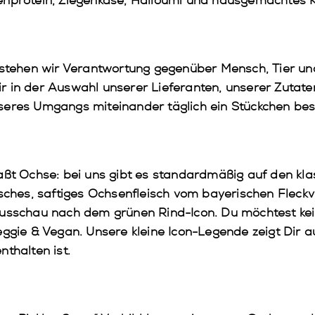
enprotein, Ziegenkäse, Halloumi und hausgemachtes K
rstehen wir Verantwortung gegenüber Mensch, Tier un
 in der Auswahl unserer Lieferanten, unserer Zutate
seres Umgangs miteinander täglich ein Stückchen be
aßt Ochse: bei uns gibt es standardmäßig auf den kla
isches, saftiges Ochsenfleisch vom bayerischen Fleckv
Ausschau nach dem grünen Rind-Icon. Du möchtest kei
ggie & Vegan. Unsere kleine Icon-Legende zeigt Dir au
thalten ist.