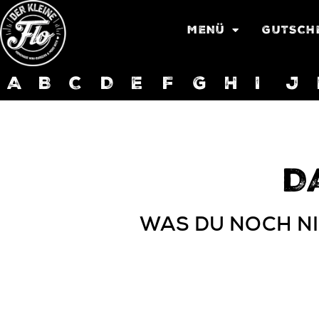
MENÜ
GUTSCH
A
B
C
D
E
F
G
H
I
J
D
WAS DU NOCH NI