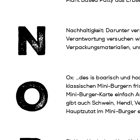
Plant Based Patty aus Erbs
N
Nachhaltigkeit
: Darunter ve
Verantwortung versuchen wir
Verpackungsmaterialien, un
O
Ox
: …des is boarisch und ho
klassischen Mini-Burgern fr
Mini-Burger-Karte einfach 
gibt auch Schwein, Hendl, Ve
Hauptzutat im Mini-Burger en