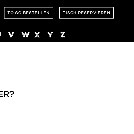
TO GO BESTELLEN
TISCH RESERVIEREN
U
V
W
X
Y
Z
ER?