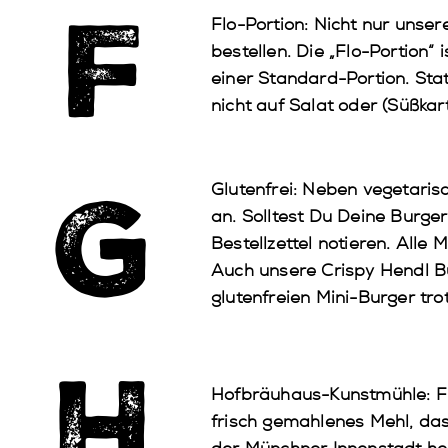
F
Flo-Portion
: Nicht nur unse
bestellen. Die „Flo-Portion“
einer Standard-Portion. Sta
nicht auf Salat oder (Süßka
G
Glutenfrei:
Neben vegetarisch
an. Solltest Du Deine Burger
Bestellzettel notieren. Alle
Auch unsere Crispy Hendl Bu
glutenfreien Mini-Burger tr
H
Hofbräuhaus-Kunstmühle
: 
frisch gemahlenes Mehl, das