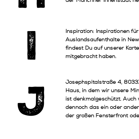
der Münchner Innenstadt her
I
Inspiration
: Inspirationen f
Auslandsaufenthalte in New
findest Du auf unserer Karte
mitgebracht haben.
J
Josephspitalstraße 4,
80331
Haus, in dem wir unsere Mi
ist denkmalgeschützt. Auch w
dennoch das ein oder andere
der großen Fensterfront oder