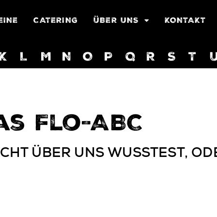
EINE
CATERING
ÜBER UNS
KONTAKT
K
L
M
N
O
P
Q
R
S
T
as Flo-ABC
CHT ÜBER UNS WUSSTEST, OD