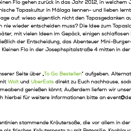
einen Flo gehen zurück in das Jahr 2012, in welchem 
sche Tapaskultur in Málaga kennen- und lieben lernte.
rage auf: wieso eigentlich nicht den Tapasgedanken au
h nie wieder entscheiden muss? Die Idee zum Tapasl
äter, mit vielen Ideen im Gepäck, einigen schlaflosen
hließlich der Entscheidung, das Abenteuer Mini-Burge
 Kleinen Flo in der Josephspitalstraße 4 mitten in der
nserer Seite über „
To Go Bestellen
“ aufgeben. Alternat
mit
Wolt
und
UberEats
direkt zu Euch nachhause, soda
lmeabend genießen könnt. Außerdem liefern wir unser
 hierbei für weitere Informationen bitte an event@de
entinien stammende Kräutersoße, die vor allem in de
ie als frisches Kräuterpesto zu mit Petersilie, Knoblau