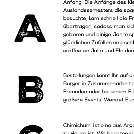
Anfang
: Die Anfänge des Kl
A
Auslandssemesters die spani
besuchte, kam schnell die F
übertragen, sodass man sic
geboren und einige Jahre sp
glücklichen Zufällen und sc
eröffneten Julia und Flo den
B
Bestellungen
könnt Ihr auf u
Burger in Zusammenarbeit 
Freunden oder bei einem Fi
größere Events. Wendet Euch
Chimichurri
ist eine aus Arg
zu Hause ist. Wir bereiten s