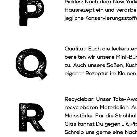
P
Pickles
: Nach dem New Yorke
Hausrezept ein und verarbei
jegliche Konservierungsstof
Q
Qualität
: Euch die leckerste
bereiten wir unsere Mini-Bur
zu. Auch unsere Soßen, Kuc
eigener Rezeptur im Kleinen 
R
Recyclebar
: Unser Take-Awa
recyclebaren Materialien. A
Maisstärke. Für die Strohha
Glas kannst Du gegen 1 € P
Schreib uns gerne eine Nach