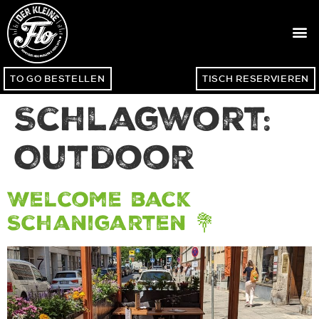
TO GO BESTELLEN
TISCH RESERVIEREN
Schlagwort:
Outdoor
Welcome back
Schanigarten 💐