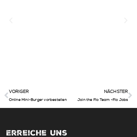
Ein Blick hinter die
Kulissen – So entsteht
Euer Flo-Moment 👨‍🍳🍔
VORIGER
NÄCHSTER
Online Mini-Burger vorbestellen
Join the Flo Team -Flo Jobs
Erreiche uns