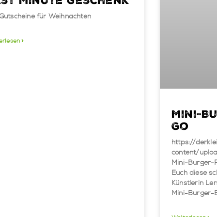
st Minute Geschenk
Gutscheine für Weihnachten
erlesen »
Mini-B
Go
https://derkl
content/uplo
Mini-Burger-
Euch diese sc
Künstlerin Le
Mini-Burger-B