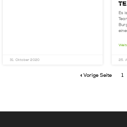
Te
Es i
Team
Burg
ein
Weit
31. Oktober 2020
25. 
« Vorige Seite
1