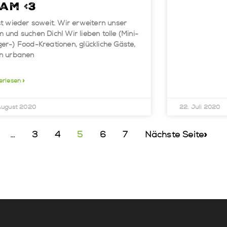
am <3
st wieder soweit. Wir erweitern unser
 und suchen Dich! Wir lieben tolle (Mini-
er-) Food-Kreationen, glückliche Gäste,
en urbanen
erlesen »
August 2020
22. Juli 2020
…
3
4
5
6
7
Nächste Seite»