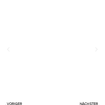
Ein Blick hinter die
Kulissen – So entsteht
Euer Flo-Moment 👨‍🍳🍔
VORIGER
NÄCHSTER